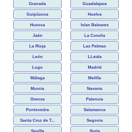
Granada
Guadalajara
Guipúzcoa
Huelva
Huesca
Islas Baleares
Jaén
La Coruña
La Rioja
Las Palmas
León
LLeida
Lugo
Madrid
Málaga
Melilla
Murcia
Navarra
Orense
Palencia
Pontevedra
Salamanca
Santa Cruz de T...
Segovia
Sevilla
Soria