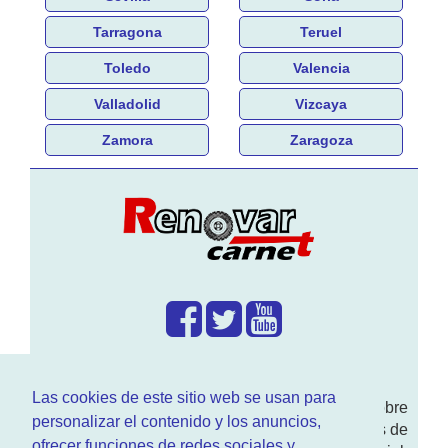
Tarragona
Teruel
Toledo
Valencia
Valladolid
Vizcaya
Zamora
Zaragoza
¿Que hacemos?
Las cookies de este sitio web se usan para
En
www.RenovarCarnet.com
Te contamos sobre
personalizar el contenido y los anuncios,
la
renovación del permiso
de conducir, noticias de
ofrecer funciones de redes sociales y