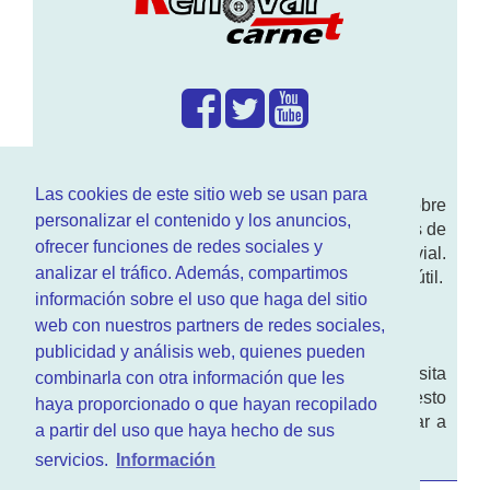
¿Que hacemos?
Las cookies de este sitio web se usan para
En
www.RenovarCarnet.com
Te contamos sobre
personalizar el contenido y los anuncios,
la
renovación del permiso
de conducir, noticias de
ofrecer funciones de redes sociales y
actualidad motor y sobre todo seguridad vial.
analizar el tráfico. Además, compartimos
Ademas tenemos todo tipo de información DGT útil.
información sobre el uso que haga del sitio
¿Quienes somos?
web con nuestros partners de redes sociales,
publicidad y análisis web, quienes pueden
Quieres saber quien mantiene la pagina, visita
combinarla con otra información que les
nuestra
sección de contacto
. Aquí tienes nuesto
haya proporcionado o que hayan recopilado
aviso legal
. Basicamente no queremos engañar a
a partir del uso que haya hecho de sus
nadie.
servicios.
Información