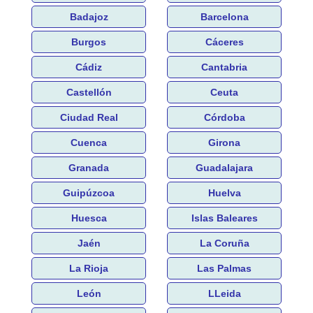
Badajoz
Barcelona
Burgos
Cáceres
Cádiz
Cantabria
Castellón
Ceuta
Ciudad Real
Córdoba
Cuenca
Girona
Granada
Guadalajara
Guipúzcoa
Huelva
Huesca
Islas Baleares
Jaén
La Coruña
La Rioja
Las Palmas
León
LLeida