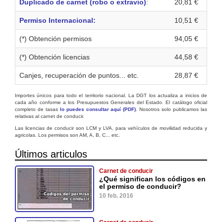
Duplicado de carnet (robo o extravio)
:
20,81 €
Permiso Internacional:
10,51 €
(*) Obtención permisos
94,05 €
(*) Obtención licencias
44,58 €
Canjes, recuperación de puntos... etc.
28,87 €
Importes únicos para todo el territorio nacional. La DGT los actualiza a inicios de
cada año conforme a los Presupuestos Generales del Estado. El catálogo oficial
completo de tasas
lo puedes consultar aquí (PDF)
. Nosotros solo publicamos las
relativas al carnet de conducir.
Las licencias de conducir son LCM y LVA, para vehículos de movilidad reducida y
agricolas. Los permisos son AM, A, B, C... etc.
Últimos articulos
Carnet de conducir
¿Qué significan los códigos en
el permiso de conducir?
10 feb. 2016