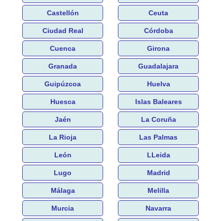
Castellón
Ceuta
Ciudad Real
Córdoba
Cuenca
Girona
Granada
Guadalajara
Guipúzcoa
Huelva
Huesca
Islas Baleares
Jaén
La Coruña
La Rioja
Las Palmas
León
LLeida
Lugo
Madrid
Málaga
Melilla
Murcia
Navarra