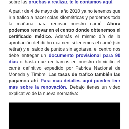
sobre las
pruebas a realizar, te lo contamos aquí
.
A partir de 4 de mayo del año 2010 ya no tenemos que
ir a trafico a hacer colas kilométricas y perdernos toda
la mañana para renovar nuestro carné.
Ahora
podemos renovar en el centro donde obtenemos el
certificado médico.
Además el mismo día de la
aprobación del dicho examen, si tenemos el carné (sin
retirar) y el saldo de puntos sin agotarse, el centro nos
debe entregar un
documento provisional para 90
días
o hasta que recibamos en nuestro domicilio el
carné definitivo expedido por Fabrica Nacional de
Moneda y Timbre.
Las tasas de trafico también las
pagamos ahí.
Para mas detalles aquí puedes leer
mas sobre la renovación.
Debajo tienes un video
explicativo de la nueva normativa: