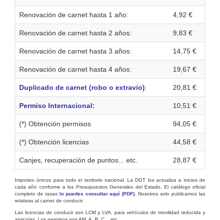
Renovación de carnet hasta 1 año:
4,92 €
Renovación de carnet hasta 2 años:
9,83 €
Renovación de carnet hasta 3 años:
14,75 €
Renovación de carnet hasta 4 años:
19,67 €
Duplicado de carnet (robo o extravio)
:
20,81 €
Permiso Internacional:
10,51 €
(*) Obtención permisos
94,05 €
(*) Obtención licencias
44,58 €
Canjes, recuperación de puntos... etc.
28,87 €
Importes únicos para todo el territorio nacional. La DGT los actualiza a inicios de
cada año conforme a los Presupuestos Generales del Estado. El catálogo oficial
completo de tasas
lo puedes consultar aquí (PDF)
. Nosotros solo publicamos las
relativas al carnet de conducir.
Las licencias de conducir son LCM y LVA, para vehículos de movilidad reducida y
agricolas. Los permisos son AM, A, B, C... etc.