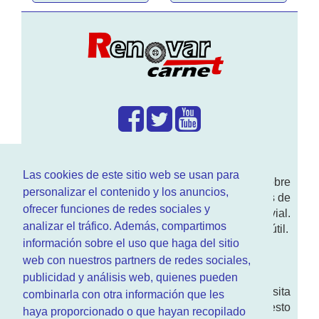
¿Que hacemos?
Las cookies de este sitio web se usan para
En
www.RenovarCarnet.com
Te contamos sobre
personalizar el contenido y los anuncios,
la
renovación del permiso
de conducir, noticias de
ofrecer funciones de redes sociales y
actualidad motor y sobre todo seguridad vial.
analizar el tráfico. Además, compartimos
Ademas tenemos todo tipo de información DGT útil.
información sobre el uso que haga del sitio
¿Quienes somos?
web con nuestros partners de redes sociales,
publicidad y análisis web, quienes pueden
Quieres saber quien mantiene la pagina, visita
combinarla con otra información que les
nuestra
sección de contacto
. Aquí tienes nuesto
haya proporcionado o que hayan recopilado