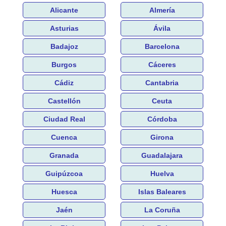
Alicante
Almería
Asturias
Ávila
Badajoz
Barcelona
Burgos
Cáceres
Cádiz
Cantabria
Castellón
Ceuta
Ciudad Real
Córdoba
Cuenca
Girona
Granada
Guadalajara
Guipúzcoa
Huelva
Huesca
Islas Baleares
Jaén
La Coruña