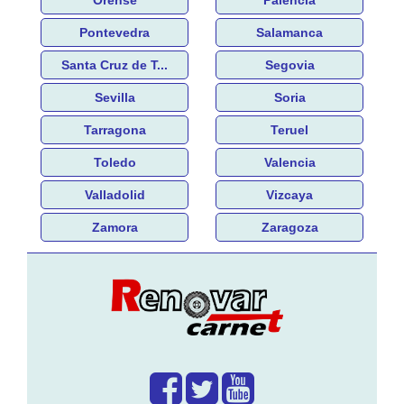
Orense
Palencia
Pontevedra
Salamanca
Santa Cruz de T...
Segovia
Sevilla
Soria
Tarragona
Teruel
Toledo
Valencia
Valladolid
Vizcaya
Zamora
Zaragoza