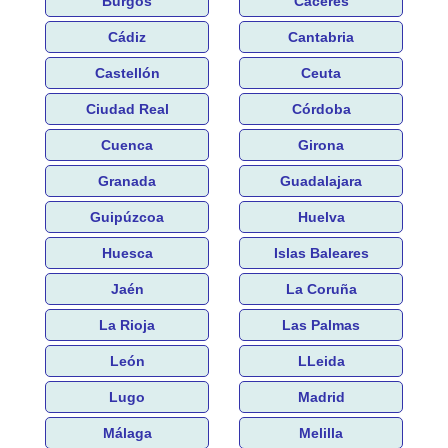
Burgos
Cáceres
Cádiz
Cantabria
Castellón
Ceuta
Ciudad Real
Córdoba
Cuenca
Girona
Granada
Guadalajara
Guipúzcoa
Huelva
Huesca
Islas Baleares
Jaén
La Coruña
La Rioja
Las Palmas
León
LLeida
Lugo
Madrid
Málaga
Melilla