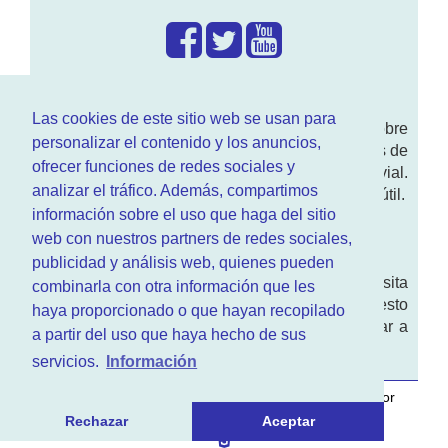
¿Que hacemos?
Las cookies de este sitio web se usan para
En
www.RenovarCarnet.com
Te contamos sobre
personalizar el contenido y los anuncios,
la
renovación del permiso
de conducir, noticias de
ofrecer funciones de redes sociales y
actualidad motor y sobre todo seguridad vial.
analizar el tráfico. Además, compartimos
Ademas tenemos todo tipo de información DGT útil.
información sobre el uso que haga del sitio
¿Quienes somos?
web con nuestros partners de redes sociales,
publicidad y análisis web, quienes pueden
Quieres saber quien mantiene la pagina, visita
combinarla con otra información que les
nuestra
sección de contacto
. Aquí tienes nuesto
haya proporcionado o que hayan recopilado
aviso legal
. Basicamente no queremos engañar a
a partir del uso que haya hecho de sus
nadie.
servicios.
Información
Este sitio web es desarrollado y mantenido con
por
www.azr.es
.
Rechazar
Aceptar