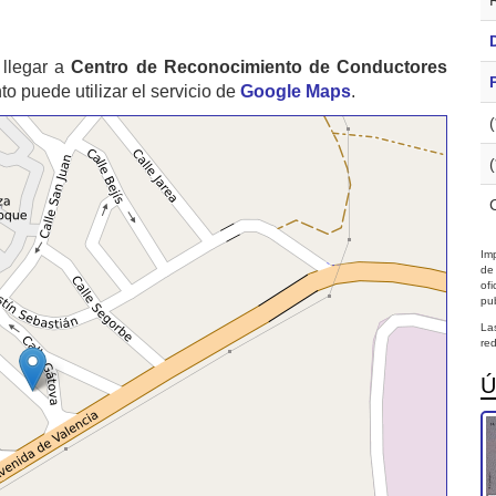
llegar a
Centro de Reconocimiento de Conductores
 puede utilizar el servicio de
Google Maps
.
Imp
de
of
pub
La
red
Ú