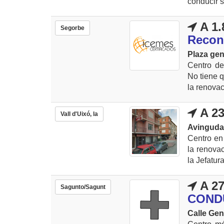
conducir si
A 1.
Segorbe
Recon
Plaza gen
Centro de
No tiene q
la renovac
A 23
Vall d'Uixó, la
Avinguda 
Centro en 
la renova
la Jefatura
A 27
Sagunto/Sagunt
COND
Calle Gen