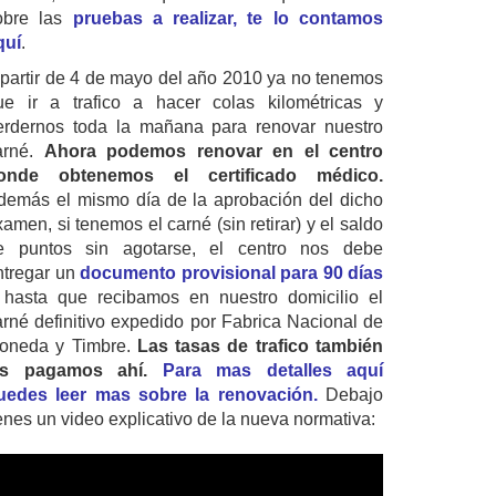
obre las
pruebas a realizar, te lo contamos
quí
.
 partir de 4 de mayo del año 2010 ya no tenemos
ue ir a trafico a hacer colas kilométricas y
erdernos toda la mañana para renovar nuestro
arné.
Ahora podemos renovar en el centro
onde obtenemos el certificado médico.
demás el mismo día de la aprobación del dicho
amen, si tenemos el carné (sin retirar) y el saldo
e puntos sin agotarse, el centro nos debe
ntregar un
documento provisional para 90 días
 hasta que recibamos en nuestro domicilio el
arné definitivo expedido por Fabrica Nacional de
oneda y Timbre.
Las tasas de trafico también
as pagamos ahí.
Para mas detalles aquí
uedes leer mas sobre la renovación.
Debajo
ienes un video explicativo de la nueva normativa: