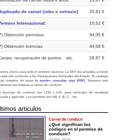
Renovación de carnet hasta 4 años:
19,67 €
Duplicado de carnet (robo o extravio)
:
20,81 €
Permiso Internacional:
10,51 €
(*) Obtención permisos
94,05 €
(*) Obtención licencias
44,58 €
Canjes, recuperación de puntos... etc.
28,87 €
ortes únicos para todo el territorio nacional. La DGT los actualiza a inicios
 cada año conforme a los Presupuestos Generales del Estado. El catálogo
icial completo de tasas
lo puedes consultar aquí (PDF)
. Nosotros solo
licamos las relativas al carnet de conducir.
s licencias de conducir son LCM y LVA, para vehículos de movilidad
ucida y agricolas. Los permisos son AM, A, B, C... etc.
ltimos articulos
Carnet de conducir
¿Qué significan los
códigos en el permiso de
conducir?
10 feb. 2016