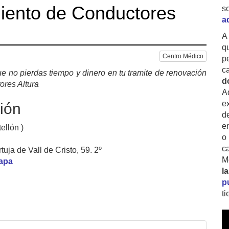
iento de Conductores
s
a
A
q
Centro Médico
p
c
e no pierdas tiempo y dinero en tu tramite de renovación
d
ores Altura
A
ex
ión
d
e
ellón )
o
c
uja de Vall de Cristo, 59. 2º
M
mapa
l
p
t