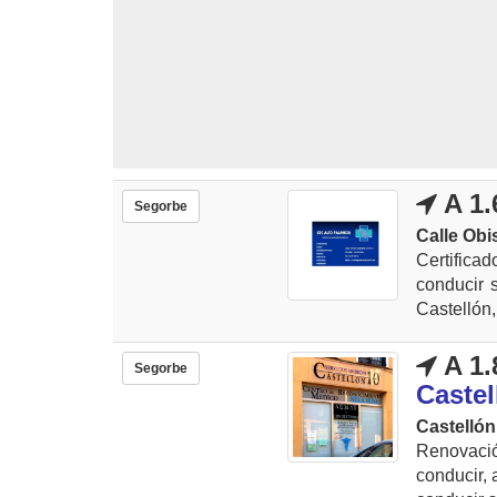
A 1.
Segorbe
Calle Obi
Certific
conducir 
Castellón,
A 1.
Segorbe
Castel
Castellón
Renovació
conducir, 