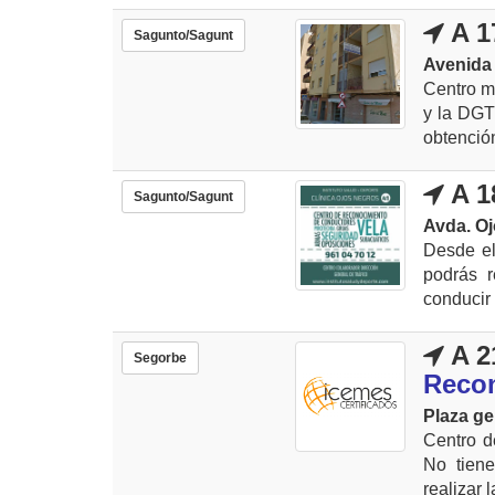
A 1
Sagunto/Sagunt
Avenida 
Centro mé
y la DGT 
obtención
A 1
Sagunto/Sagunt
Avda. Oj
Desde el
podrás r
conducir 
A 2
Segorbe
Reco
Plaza ge
Centro d
No tiene
realizar 