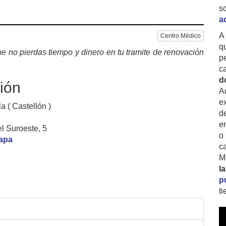
s
a
A
Centro Médico
q
e no pierdas tiempo y dinero en tu tramite de renovación
p
c
d
ión
A
ex
la ( Castellón )
d
e
l Suroeste, 5
o
mapa
c
M
l
p
t