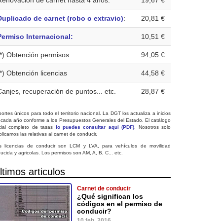
Renovación de carnet hasta 4 años:
19,67 €
Duplicado de carnet (robo o extravio)
:
20,81 €
Permiso Internacional:
10,51 €
(*) Obtención permisos
94,05 €
(*) Obtención licencias
44,58 €
Canjes, recuperación de puntos... etc.
28,87 €
ortes únicos para todo el territorio nacional. La DGT los actualiza a inicios
 cada año conforme a los Presupuestos Generales del Estado. El catálogo
icial completo de tasas
lo puedes consultar aquí (PDF)
. Nosotros solo
licamos las relativas al carnet de conducir.
s licencias de conducir son LCM y LVA, para vehículos de movilidad
ucida y agricolas. Los permisos son AM, A, B, C... etc.
ltimos articulos
Carnet de conducir
¿Qué significan los
códigos en el permiso de
conducir?
10 feb. 2016