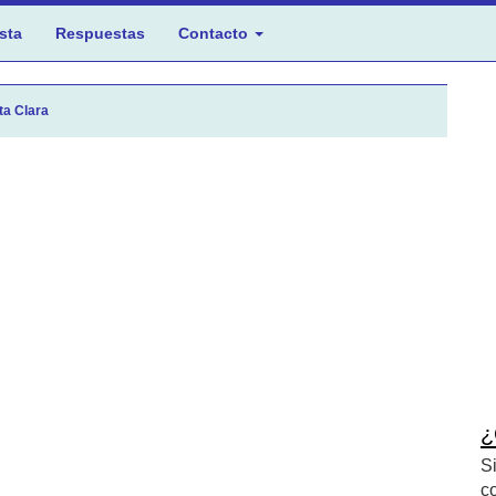
sta
Respuestas
Contacto
ta Clara
¿
S
c