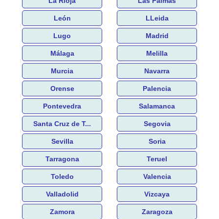
La Rioja
Las Palmas
León
LLeida
Lugo
Madrid
Málaga
Melilla
Murcia
Navarra
Orense
Palencia
Pontevedra
Salamanca
Santa Cruz de T...
Segovia
Sevilla
Soria
Tarragona
Teruel
Toledo
Valencia
Valladolid
Vizcaya
Zamora
Zaragoza