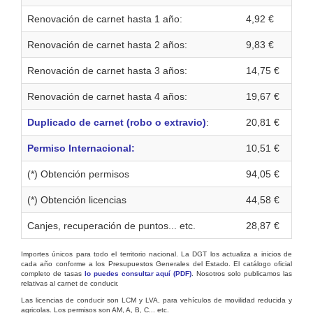
Renovación de carnet hasta 1 año:
4,92 €
Renovación de carnet hasta 2 años:
9,83 €
Renovación de carnet hasta 3 años:
14,75 €
Renovación de carnet hasta 4 años:
19,67 €
Duplicado de carnet (robo o extravio)
:
20,81 €
Permiso Internacional:
10,51 €
(*) Obtención permisos
94,05 €
(*) Obtención licencias
44,58 €
Canjes, recuperación de puntos... etc.
28,87 €
Importes únicos para todo el territorio nacional. La DGT los actualiza a inicios de
cada año conforme a los Presupuestos Generales del Estado. El catálogo oficial
completo de tasas
lo puedes consultar aquí (PDF)
. Nosotros solo publicamos las
relativas al carnet de conducir.
Las licencias de conducir son LCM y LVA, para vehículos de movilidad reducida y
agricolas. Los permisos son AM, A, B, C... etc.