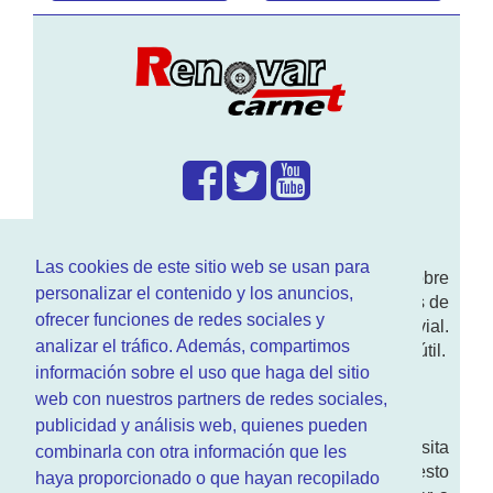
¿Que hacemos?
Las cookies de este sitio web se usan para
En
www.RenovarCarnet.com
Te contamos sobre
personalizar el contenido y los anuncios,
la
renovación del permiso
de conducir, noticias de
ofrecer funciones de redes sociales y
actualidad motor y sobre todo seguridad vial.
analizar el tráfico. Además, compartimos
Ademas tenemos todo tipo de información DGT útil.
información sobre el uso que haga del sitio
¿Quienes somos?
web con nuestros partners de redes sociales,
publicidad y análisis web, quienes pueden
Quieres saber quien mantiene la pagina, visita
combinarla con otra información que les
nuestra
sección de contacto
. Aquí tienes nuesto
haya proporcionado o que hayan recopilado