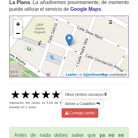
La Plana
. La añadiremos proximamente, de momento
puede utilizar el servicio de
Google Maps
.
+
−
| ©
contributors
Leaflet
OpenStreetMap
Otros centros cercanos
Valoración del centro es
5.00
de
5
Volver a Castellón
basado en
1
votos.
Corregir centro
Antes de nada debes saber que
ya no es