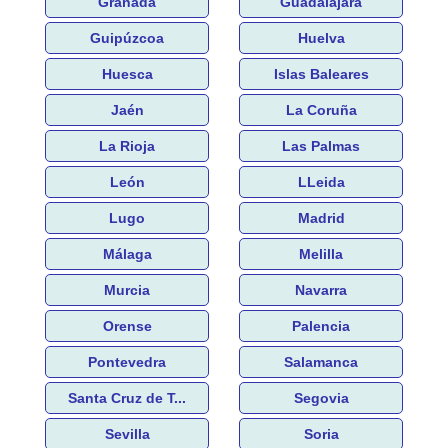
Granada
Guadalajara
Guipúzcoa
Huelva
Huesca
Islas Baleares
Jaén
La Coruña
La Rioja
Las Palmas
León
LLeida
Lugo
Madrid
Málaga
Melilla
Murcia
Navarra
Orense
Palencia
Pontevedra
Salamanca
Santa Cruz de T...
Segovia
Sevilla
Soria