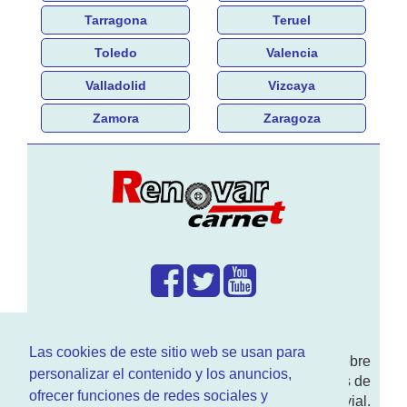
Tarragona
Teruel
Toledo
Valencia
Valladolid
Vizcaya
Zamora
Zaragoza
¿Que hacemos?
Las cookies de este sitio web se usan para
En
www.RenovarCarnet.com
Te contamos sobre
personalizar el contenido y los anuncios,
la
renovación del permiso
de conducir, noticias de
ofrecer funciones de redes sociales y
actualidad motor y sobre todo seguridad vial.