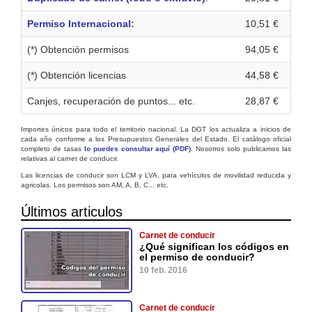
Permiso Internacional:
10,51 €
(*) Obtención permisos
94,05 €
(*) Obtención licencias
44,58 €
Canjes, recuperación de puntos... etc.
28,87 €
Importes únicos para todo el territorio nacional. La DGT los actualiza a inicios de
cada año conforme a los Presupuestos Generales del Estado. El catálogo oficial
completo de tasas
lo puedes consultar aquí (PDF)
. Nosotros solo publicamos las
relativas al carnet de conducir.
Las licencias de conducir son LCM y LVA, para vehículos de movilidad reducida y
agricolas. Los permisos son AM, A, B, C... etc.
Últimos articulos
Carnet de conducir
¿Qué significan los códigos en
el permiso de conducir?
10 feb. 2016
Carnet de conducir