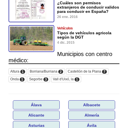
¿Cuáles son permisos
extranjeros de conducir validos
para conducir en España?
26 ene. 2016
Vehículos
Tipos de vehículos agricola
según la DGT
4 dic. 2015
Municipios con centro
médico:
Altura
Borriana/Burriana
Castellón de la Plana
1
2
7
Onda
Segorbe
Vall d'Uixó, la
1
3
1
Álava
Albacete
Alicante
Almería
Asturias
Ávila