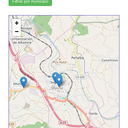
Filtrar por municipio
+
−