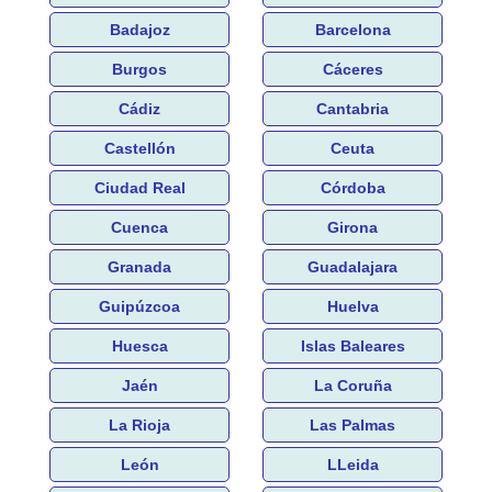
Badajoz
Barcelona
Burgos
Cáceres
Cádiz
Cantabria
Castellón
Ceuta
Ciudad Real
Córdoba
Cuenca
Girona
Granada
Guadalajara
Guipúzcoa
Huelva
Huesca
Islas Baleares
Jaén
La Coruña
La Rioja
Las Palmas
León
LLeida