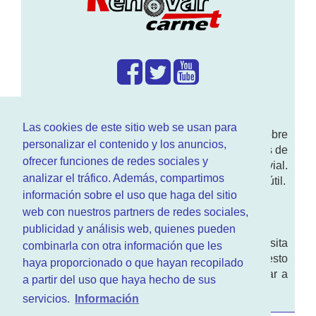
¿Que hacemos?
Las cookies de este sitio web se usan para
En
www.RenovarCarnet.com
Te contamos sobre
personalizar el contenido y los anuncios,
la
renovación del permiso
de conducir, noticias de
ofrecer funciones de redes sociales y
actualidad motor y sobre todo seguridad vial.
analizar el tráfico. Además, compartimos
Ademas tenemos todo tipo de información DGT útil.
información sobre el uso que haga del sitio
¿Quienes somos?
web con nuestros partners de redes sociales,
publicidad y análisis web, quienes pueden
Quieres saber quien mantiene la pagina, visita
combinarla con otra información que les
nuestra
sección de contacto
. Aquí tienes nuesto
haya proporcionado o que hayan recopilado
aviso legal
. Basicamente no queremos engañar a
a partir del uso que haya hecho de sus
nadie.
servicios.
Información