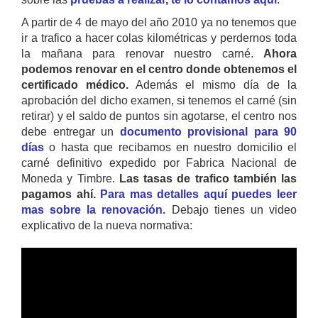
A partir de 4 de mayo del año 2010 ya no tenemos que
ir a trafico a hacer colas kilométricas y perdernos toda
la mañana para renovar nuestro carné.
Ahora
podemos renovar en el centro donde obtenemos el
certificado médico.
Además el mismo día de la
aprobación del dicho examen, si tenemos el carné (sin
retirar) y el saldo de puntos sin agotarse, el centro nos
debe entregar un
documento provisional para 90
días
o hasta que recibamos en nuestro domicilio el
carné definitivo expedido por Fabrica Nacional de
Moneda y Timbre.
Las tasas de trafico también las
pagamos ahí.
Para mas detalles aquí puedes leer
mas sobre la renovación.
Debajo tienes un video
explicativo de la nueva normativa: