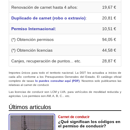
Renovación de carnet hasta 4 años:
19,67 €
Duplicado de carnet (robo o extravio)
:
20,81 €
Permiso Internacional:
10,51 €
(*) Obtención permisos
94,05 €
(*) Obtención licencias
44,58 €
Canjes, recuperación de puntos... etc.
28,87 €
Importes únicos para todo el territorio nacional. La DGT los actualiza a inicios de
cada año conforme a los Presupuestos Generales del Estado. El catálogo oficial
completo de tasas
lo puedes consultar aquí (PDF)
. Nosotros solo publicamos las
relativas al carnet de conducir.
Las licencias de conducir son LCM y LVA, para vehículos de movilidad reducida y
agricolas. Los permisos son AM, A, B, C... etc.
Últimos articulos
Carnet de conducir
¿Qué significan los códigos en
el permiso de conducir?