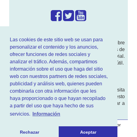
¿Que hacemos?
Las cookies de este sitio web se usan para
En
www.RenovarCarnet.com
Te contamos sobre
personalizar el contenido y los anuncios,
la
renovación del permiso
de conducir, noticias de
ofrecer funciones de redes sociales y
actualidad motor y sobre todo seguridad vial.
analizar el tráfico. Además, compartimos
Ademas tenemos todo tipo de información DGT útil.
información sobre el uso que haga del sitio
¿Quienes somos?
web con nuestros partners de redes sociales,
publicidad y análisis web, quienes pueden
Quieres saber quien mantiene la pagina, visita
combinarla con otra información que les
nuestra
sección de contacto
. Aquí tienes nuesto
haya proporcionado o que hayan recopilado
aviso legal
. Basicamente no queremos engañar a
a partir del uso que haya hecho de sus
nadie.
servicios.
Información
Este sitio web es desarrollado y mantenido con
por
www.azr.es
.
Rechazar
Aceptar