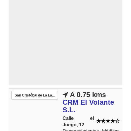
A 0.75 kms
San Cristóbal de La La...
CRM El Volante
S.L.
Calle el
Juego, 12