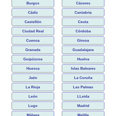
Burgos
Cáceres
Cádiz
Cantabria
Castellón
Ceuta
Ciudad Real
Córdoba
Cuenca
Girona
Granada
Guadalajara
Guipúzcoa
Huelva
Huesca
Islas Baleares
Jaén
La Coruña
La Rioja
Las Palmas
León
LLeida
Lugo
Madrid
Málaga
Melilla