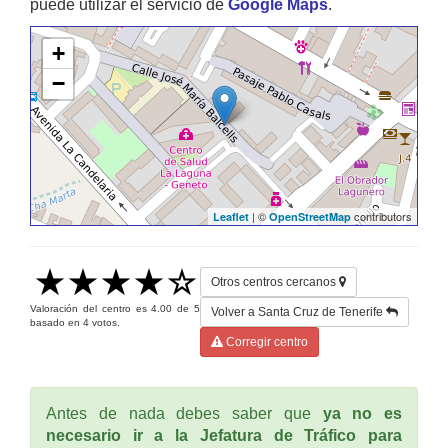
puede utilizar el servicio de
Google Maps
.
+
−
| ©
contributors
Leaflet
OpenStreetMap
Otros centros cercanos
Valoración del centro es
4.00
de
5
Volver a Santa Cruz de Tenerife
basado en
4
votos.
Corregir centro
Antes de nada debes saber que
ya no es
necesario ir a la Jefatura de Tráfico para