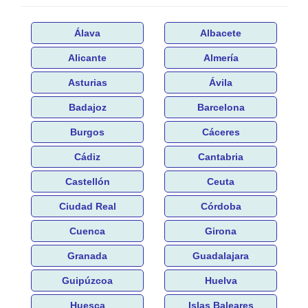
Álava
Albacete
Alicante
Almería
Asturias
Ávila
Badajoz
Barcelona
Burgos
Cáceres
Cádiz
Cantabria
Castellón
Ceuta
Ciudad Real
Córdoba
Cuenca
Girona
Granada
Guadalajara
Guipúzcoa
Huelva
Huesca
Islas Baleares