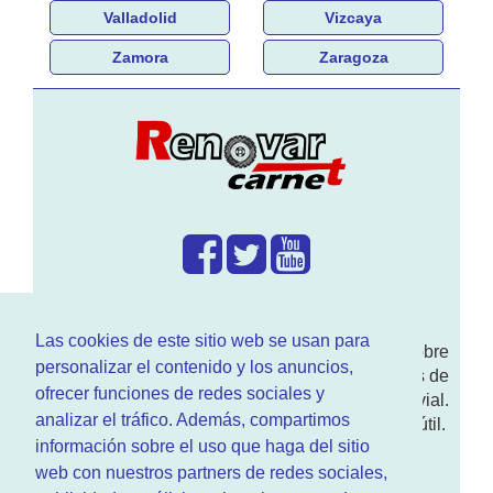
Valladolid
Vizcaya
Zamora
Zaragoza
¿Que hacemos?
Las cookies de este sitio web se usan para
En
www.RenovarCarnet.com
Te contamos sobre
personalizar el contenido y los anuncios,
la
renovación del permiso
de conducir, noticias de
ofrecer funciones de redes sociales y
actualidad motor y sobre todo seguridad vial.
analizar el tráfico. Además, compartimos
Ademas tenemos todo tipo de información DGT útil.
información sobre el uso que haga del sitio
¿Quienes somos?
web con nuestros partners de redes sociales,