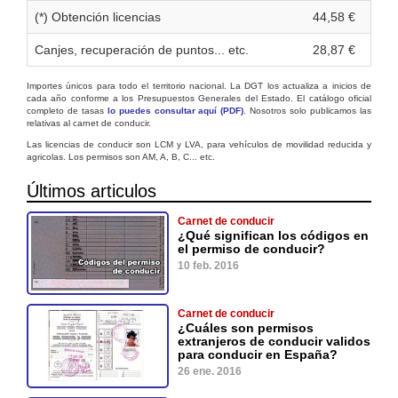
(*) Obtención licencias
44,58 €
Canjes, recuperación de puntos... etc.
28,87 €
Importes únicos para todo el territorio nacional. La DGT los actualiza a inicios de
cada año conforme a los Presupuestos Generales del Estado. El catálogo oficial
completo de tasas
lo puedes consultar aquí (PDF)
. Nosotros solo publicamos las
relativas al carnet de conducir.
Las licencias de conducir son LCM y LVA, para vehículos de movilidad reducida y
agricolas. Los permisos son AM, A, B, C... etc.
Últimos articulos
Carnet de conducir
¿Qué significan los códigos en
el permiso de conducir?
10 feb. 2016
Carnet de conducir
¿Cuáles son permisos
extranjeros de conducir validos
para conducir en España?
26 ene. 2016