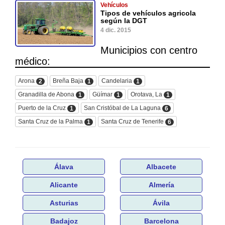
Vehículos
Tipos de vehículos agricola
según la DGT
4 dic. 2015
Municipios con centro
médico:
Arona
Breña Baja
Candelaria
2
1
1
Granadilla de Abona
Güímar
Orotava, La
1
1
1
Puerto de la Cruz
San Cristóbal de La Laguna
1
6
Santa Cruz de la Palma
Santa Cruz de Tenerife
1
6
Álava
Albacete
Alicante
Almería
Asturias
Ávila
Badajoz
Barcelona