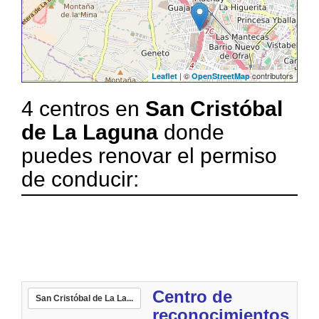
| ©
contributors
Leaflet
OpenStreetMap
4 centros en
San Cristóbal
de La Laguna
donde
puedes renovar el permiso
de conducir:
Centro de
San Cristóbal de La La...
reconocimientos