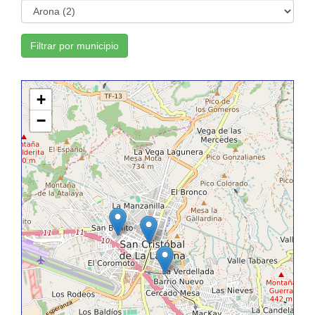
Filtrar por municipio
+
−