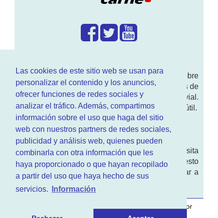
¿Que hacemos?
Las cookies de este sitio web se usan para
En
www.RenovarCarnet.com
Te contamos sobre
personalizar el contenido y los anuncios,
la
renovación del permiso
de conducir, noticias de
ofrecer funciones de redes sociales y
actualidad motor y sobre todo seguridad vial.
analizar el tráfico. Además, compartimos
Ademas tenemos todo tipo de información DGT útil.
información sobre el uso que haga del sitio
¿Quienes somos?
web con nuestros partners de redes sociales,
publicidad y análisis web, quienes pueden
Quieres saber quien mantiene la pagina, visita
combinarla con otra información que les
nuestra
sección de contacto
. Aquí tienes nuesto
haya proporcionado o que hayan recopilado
aviso legal
. Basicamente no queremos engañar a
a partir del uso que haya hecho de sus
nadie.
servicios.
Información
Este sitio web es desarrollado y mantenido con
por
www.azr.es
.