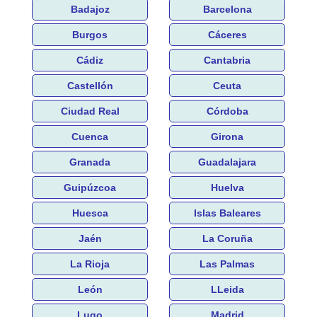
Badajoz
Barcelona
Burgos
Cáceres
Cádiz
Cantabria
Castellón
Ceuta
Ciudad Real
Córdoba
Cuenca
Girona
Granada
Guadalajara
Guipúzcoa
Huelva
Huesca
Islas Baleares
Jaén
La Coruña
La Rioja
Las Palmas
León
LLeida
Lugo
Madrid