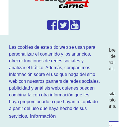
¿Que hacemos?
Las cookies de este sitio web se usan para
En
www.RenovarCarnet.com
Te contamos sobre
personalizar el contenido y los anuncios,
la
renovación del permiso
de conducir, noticias de
ofrecer funciones de redes sociales y
actualidad motor y sobre todo seguridad vial.
analizar el tráfico. Además, compartimos
Ademas tenemos todo tipo de información DGT útil.
información sobre el uso que haga del sitio
¿Quienes somos?
web con nuestros partners de redes sociales,
publicidad y análisis web, quienes pueden
Quieres saber quien mantiene la pagina, visita
combinarla con otra información que les
nuestra
sección de contacto
. Aquí tienes nuesto
haya proporcionado o que hayan recopilado
aviso legal
. Basicamente no queremos engañar a
a partir del uso que haya hecho de sus
nadie.
servicios.
Información
Este sitio web es desarrollado y mantenido con
por