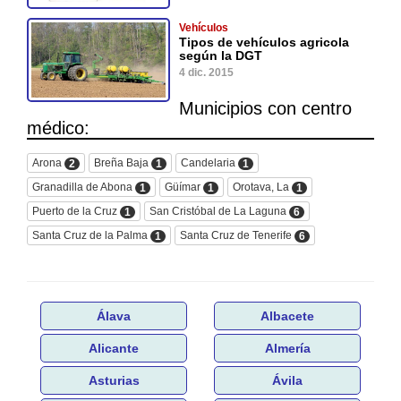
Vehículos
Tipos de vehículos agricola
según la DGT
4 dic. 2015
Municipios con centro
médico:
Arona
Breña Baja
Candelaria
2
1
1
Granadilla de Abona
Güímar
Orotava, La
1
1
1
Puerto de la Cruz
San Cristóbal de La Laguna
1
6
Santa Cruz de la Palma
Santa Cruz de Tenerife
1
6
Álava
Albacete
Alicante
Almería
Asturias
Ávila