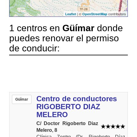
| ©
contributors
Leaflet
OpenStreetMap
1 centros en
Güímar
donde
puedes renovar el permiso
de conducir:
Centro de conductores
Güímar
RIGOBERTO DIAZ
MELERO
C/ Doctor Rigoberto Diaz
Melero, 8
Clínica Zentro (Dr. Rigoberto Díaz