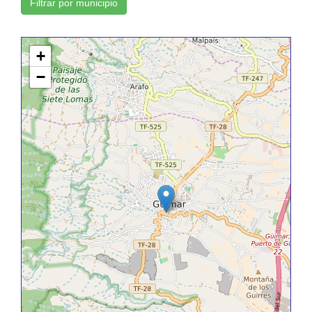
Filtrar por municipio
+
−