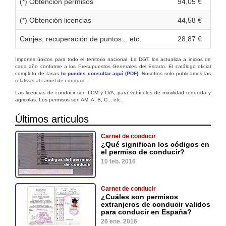
(*) Obtención permisos
94,05 €
(*) Obtención licencias
44,58 €
Canjes, recuperación de puntos... etc.
28,87 €
Importes únicos para todo el territorio nacional. La DGT los actualiza a inicios de
cada año conforme a los Presupuestos Generales del Estado. El catálogo oficial
completo de tasas
lo puedes consultar aquí (PDF)
. Nosotros solo publicamos las
relativas al carnet de conducir.
Las licencias de conducir son LCM y LVA, para vehículos de movilidad reducida y
agricolas. Los permisos son AM, A, B, C... etc.
Últimos articulos
Carnet de conducir
¿Qué significan los códigos en
el permiso de conducir?
10 feb. 2016
Carnet de conducir
¿Cuáles son permisos
extranjeros de conducir validos
para conducir en España?
26 ene. 2016