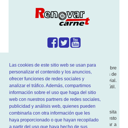
¿Que hacemos?
Las cookies de este sitio web se usan para
En
www.RenovarCarnet.com
Te contamos sobre
personalizar el contenido y los anuncios,
la
renovación del permiso
de conducir, noticias de
ofrecer funciones de redes sociales y
actualidad motor y sobre todo seguridad vial.
analizar el tráfico. Además, compartimos
Ademas tenemos todo tipo de información DGT útil.
información sobre el uso que haga del sitio
¿Quienes somos?
web con nuestros partners de redes sociales,
publicidad y análisis web, quienes pueden
Quieres saber quien mantiene la pagina, visita
combinarla con otra información que les
nuestra
sección de contacto
. Aquí tienes nuesto
haya proporcionado o que hayan recopilado
aviso legal
. Basicamente no queremos engañar a
a partir del uso que haya hecho de sus