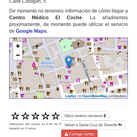
Calle Cologan, 5
De momento no tenemos información de cómo llegar a
Centro Médico El Coche
. La añadiremos
proximamente, de momento puede utilizar el servicio
de
Google Maps
.
+
−
| ©
contributors
Leaflet
OpenStreetMap
Otros centros cercanos
Valoración del centro es
0.00
de
5
Volver a Santa Cruz de Tenerife
basado en
0
votos.
Corregir centro