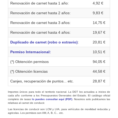
Renovación de carnet hasta 1 año:
4,92 €
Renovación de carnet hasta 2 años:
9,83 €
Renovación de carnet hasta 3 años:
14,75 €
Renovación de carnet hasta 4 años:
19,67 €
Duplicado de carnet (robo o extravio)
:
20,81 €
Permiso Internacional:
10,51 €
(*) Obtención permisos
94,05 €
(*) Obtención licencias
44,58 €
Canjes, recuperación de puntos... etc.
28,87 €
Importes únicos para todo el territorio nacional. La DGT los actualiza a inicios de
cada año conforme a los Presupuestos Generales del Estado. El catálogo oficial
completo de tasas
lo puedes consultar aquí (PDF)
. Nosotros solo publicamos las
relativas al carnet de conducir.
Las licencias de conducir son LCM y LVA, para vehículos de movilidad reducida y
agricolas. Los permisos son AM, A, B, C... etc.