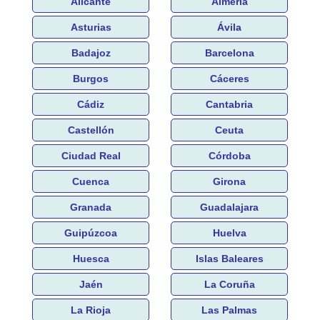
Alicante
Almería
Asturias
Ávila
Badajoz
Barcelona
Burgos
Cáceres
Cádiz
Cantabria
Castellón
Ceuta
Ciudad Real
Córdoba
Cuenca
Girona
Granada
Guadalajara
Guipúzcoa
Huelva
Huesca
Islas Baleares
Jaén
La Coruña
La Rioja
Las Palmas