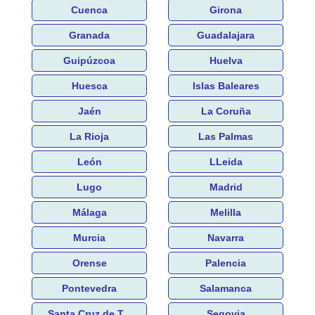
Cuenca
Girona
Granada
Guadalajara
Guipúzcoa
Huelva
Huesca
Islas Baleares
Jaén
La Coruña
La Rioja
Las Palmas
León
LLeida
Lugo
Madrid
Málaga
Melilla
Murcia
Navarra
Orense
Palencia
Pontevedra
Salamanca
Santa Cruz de T...
Segovia