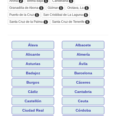
Arona
Breña Baja
Candelaria
2
1
1
Granadilla de Abona
Güímar
Orotava, La
1
1
1
Puerto de la Cruz
San Cristóbal de La Laguna
1
6
Santa Cruz de la Palma
Santa Cruz de Tenerife
1
6
Álava
Albacete
Alicante
Almería
Asturias
Ávila
Badajoz
Barcelona
Burgos
Cáceres
Cádiz
Cantabria
Castellón
Ceuta
Ciudad Real
Córdoba