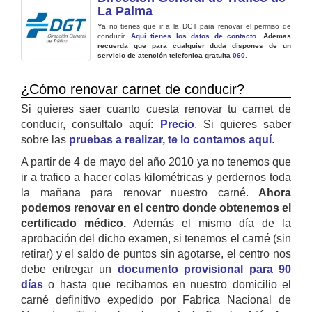
La Palma
Ya no tienes que ir a la DGT para renovar el permiso de
conducir.
Aquí tienes los datos de contacto
.
Ademas
recuerda que para cualquier duda dispones de un
servicio de atención telefonica gratuita
060
.
¿Cómo renovar carnet de conducir?
Si quieres saer cuanto cuesta renovar tu carnet de
conducir, consultalo aquí:
Precio
. Si quieres saber
sobre las
pruebas a realizar, te lo contamos aquí
.
A partir de 4 de mayo del año 2010 ya no tenemos que
ir a trafico a hacer colas kilométricas y perdernos toda
la mañana para renovar nuestro carné.
Ahora
podemos renovar en el centro donde obtenemos el
certificado médico.
Además el mismo día de la
aprobación del dicho examen, si tenemos el carné (sin
retirar) y el saldo de puntos sin agotarse, el centro nos
debe entregar un
documento provisional para 90
días
o hasta que recibamos en nuestro domicilio el
carné definitivo expedido por Fabrica Nacional de