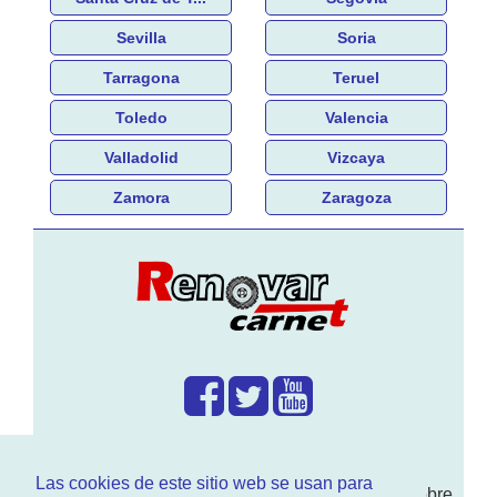
Sevilla
Soria
Tarragona
Teruel
Toledo
Valencia
Valladolid
Vizcaya
Zamora
Zaragoza
¿Que hacemos?
Las cookies de este sitio web se usan para
En
www.RenovarCarnet.com
Te contamos sobre