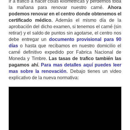
ir a trafico a hacer colas kilométricas y perdernos toda
la mañana para renovar nuestro carné.
Ahora
podemos renovar en el centro donde obtenemos el
certificado médico.
Además el mismo día de la
aprobación del dicho examen, si tenemos el carné (sin
retirar) y el saldo de puntos sin agotarse, el centro nos
debe entregar un
documento provisional para 90
días
o hasta que recibamos en nuestro domicilio el
carné definitivo expedido por Fabrica Nacional de
Moneda y Timbre.
Las tasas de trafico también las
pagamos ahí.
Para mas detalles aquí puedes leer
mas sobre la renovación.
Debajo tienes un video
explicativo de la nueva normativa: