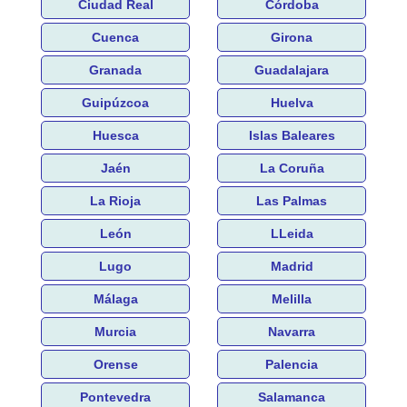
Ciudad Real
Córdoba
Cuenca
Girona
Granada
Guadalajara
Guipúzcoa
Huelva
Huesca
Islas Baleares
Jaén
La Coruña
La Rioja
Las Palmas
León
LLeida
Lugo
Madrid
Málaga
Melilla
Murcia
Navarra
Orense
Palencia
Pontevedra
Salamanca