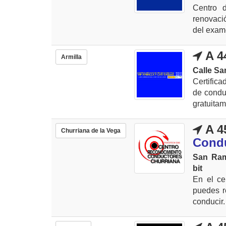
Centro 
renovació
del exame
A 4
Armilla
Calle Sa
Certific
de conduc
gratuitam
A 4
Churriana de la Vega
Condu
San Ramo
bit
En el ce
puedes re
conducir. 