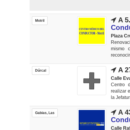
A 5
Motril
Cond
Plaza Cru
Renovaci
mismo c
reconocim
A 2
Dúrcal
Calle Ev
Centro 
realizar 
la Jefatur
A 4
Gabias, Las
Condu
Calle Raf