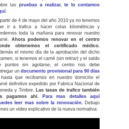
obre las
pruebas a realizar, te lo contamos
quí
.
 partir de 4 de mayo del año 2010 ya no tenemos
ue ir a trafico a hacer colas kilométricas y
erdernos toda la mañana para renovar nuestro
arné.
Ahora podemos renovar en el centro
onde obtenemos el certificado médico.
demás el mismo día de la aprobación del dicho
amen, si tenemos el carné (sin retirar) y el saldo
e puntos sin agotarse, el centro nos debe
ntregar un
documento provisional para 90 días
 hasta que recibamos en nuestro domicilio el
arné definitivo expedido por Fabrica Nacional de
oneda y Timbre.
Las tasas de trafico también
as pagamos ahí.
Para mas detalles aquí
uedes leer mas sobre la renovación.
Debajo
ienes un video explicativo de la nueva normativa: