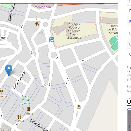
Imp
de
of
pub
La
red
Ú