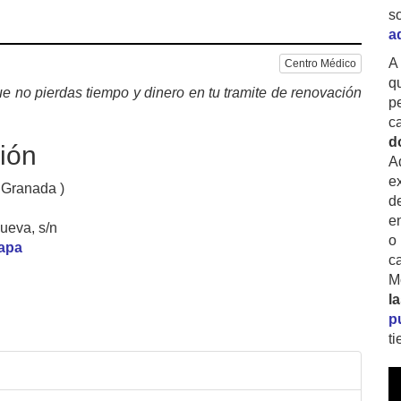
s
a
A
Centro Médico
q
e no pierdas tiempo y dinero en tu tramite de renovación
p
c
d
ión
A
ex
 Granada )
d
e
ueva, s/n
o
mapa
c
M
l
p
t