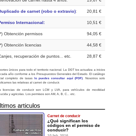
Renovación de carnet hasta 4 años:
19,67 €
Duplicado de carnet (robo o extravio)
:
20,81 €
Permiso Internacional:
10,51 €
(*) Obtención permisos
94,05 €
(*) Obtención licencias
44,58 €
Canjes, recuperación de puntos... etc.
28,87 €
ortes únicos para todo el territorio nacional. La DGT los actualiza a inicios
 cada año conforme a los Presupuestos Generales del Estado. El catálogo
icial completo de tasas
lo puedes consultar aquí (PDF)
. Nosotros solo
licamos las relativas al carnet de conducir.
s licencias de conducir son LCM y LVA, para vehículos de movilidad
ucida y agricolas. Los permisos son AM, A, B, C... etc.
ltimos articulos
Carnet de conducir
¿Qué significan los
códigos en el permiso de
conducir?
10 feb. 2016