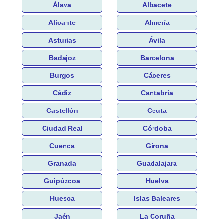
Álava
Albacete
Alicante
Almería
Asturias
Ávila
Badajoz
Barcelona
Burgos
Cáceres
Cádiz
Cantabria
Castellón
Ceuta
Ciudad Real
Córdoba
Cuenca
Girona
Granada
Guadalajara
Guipúzcoa
Huelva
Huesca
Islas Baleares
Jaén
La Coruña