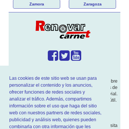
Zamora
Zaragoza
¿Que hacemos?
Las cookies de este sitio web se usan para
En
www.RenovarCarnet.com
Te contamos sobre
personalizar el contenido y los anuncios,
la
renovación del permiso
de conducir, noticias de
ofrecer funciones de redes sociales y
actualidad motor y sobre todo seguridad vial.
analizar el tráfico. Además, compartimos
Ademas tenemos todo tipo de información DGT útil.
información sobre el uso que haga del sitio
¿Quienes somos?
web con nuestros partners de redes sociales,
publicidad y análisis web, quienes pueden
Quieres saber quien mantiene la pagina, visita
combinarla con otra información que les