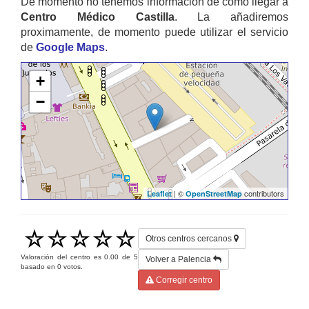
De momento no tenemos información de cómo llegar a
Centro Médico Castilla
. La añadiremos
proximamente, de momento puede utilizar el servicio
de
Google Maps
.
+
−
| ©
contributors
Leaflet
OpenStreetMap
Otros centros cercanos
Valoración del centro es
0.00
de
5
Volver a Palencia
basado en
0
votos.
Corregir centro