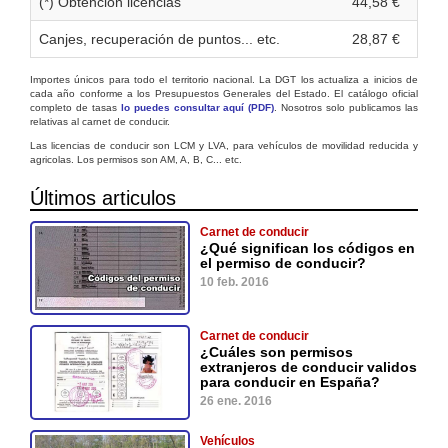
(*) Obtención licencias
44,58 €
Canjes, recuperación de puntos... etc.
28,87 €
Importes únicos para todo el territorio nacional. La DGT los actualiza a inicios de
cada año conforme a los Presupuestos Generales del Estado. El catálogo oficial
completo de tasas
lo puedes consultar aquí (PDF)
. Nosotros solo publicamos las
relativas al carnet de conducir.
Las licencias de conducir son LCM y LVA, para vehículos de movilidad reducida y
agricolas. Los permisos son AM, A, B, C... etc.
Últimos articulos
Carnet de conducir
¿Qué significan los códigos en
el permiso de conducir?
10 feb. 2016
Carnet de conducir
¿Cuáles son permisos
extranjeros de conducir validos
para conducir en España?
26 ene. 2016
Vehículos