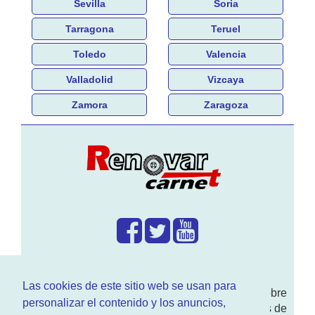
Sevilla
Soria
Tarragona
Teruel
Toledo
Valencia
Valladolid
Vizcaya
Zamora
Zaragoza
¿Que hacemos?
Las cookies de este sitio web se usan para
En
www.RenovarCarnet.com
Te contamos sobre
personalizar el contenido y los anuncios,
la
renovación del permiso
de conducir, noticias de