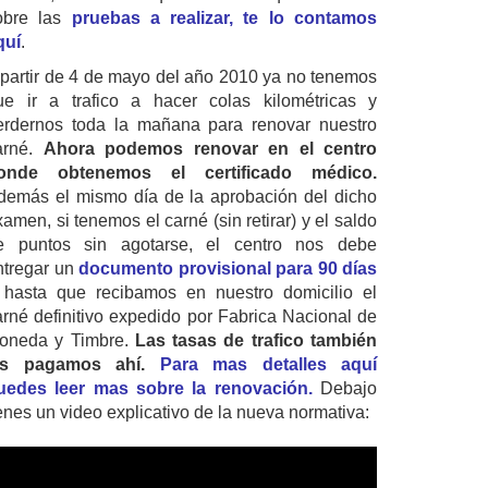
obre las
pruebas a realizar, te lo contamos
quí
.
 partir de 4 de mayo del año 2010 ya no tenemos
ue ir a trafico a hacer colas kilométricas y
erdernos toda la mañana para renovar nuestro
arné.
Ahora podemos renovar en el centro
onde obtenemos el certificado médico.
demás el mismo día de la aprobación del dicho
amen, si tenemos el carné (sin retirar) y el saldo
e puntos sin agotarse, el centro nos debe
ntregar un
documento provisional para 90 días
 hasta que recibamos en nuestro domicilio el
arné definitivo expedido por Fabrica Nacional de
oneda y Timbre.
Las tasas de trafico también
as pagamos ahí.
Para mas detalles aquí
uedes leer mas sobre la renovación.
Debajo
ienes un video explicativo de la nueva normativa: