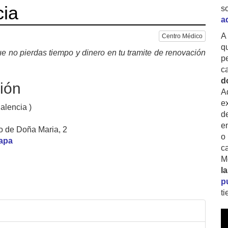
cia
s
a
A
Centro Médico
q
e no pierdas tiempo y dinero en tu tramite de renovación
p
c
d
ión
A
ex
alencia )
d
e
lo de Doña Maria, 2
o
mapa
c
M
l
p
t