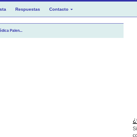
sta
Respuestas
Contacto
édica Palen...
¿
S
c