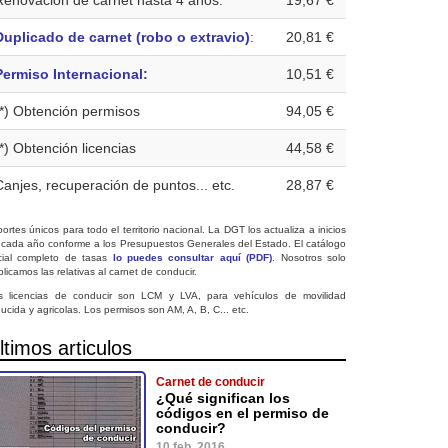
Renovación de carnet hasta 4 años:
19,67 €
Duplicado de carnet (robo o extravio)
:
20,81 €
Permiso Internacional:
10,51 €
(*) Obtención permisos
94,05 €
(*) Obtención licencias
44,58 €
Canjes, recuperación de puntos... etc.
28,87 €
ortes únicos para todo el territorio nacional. La DGT los actualiza a inicios
 cada año conforme a los Presupuestos Generales del Estado. El catálogo
icial completo de tasas
lo puedes consultar aquí (PDF)
. Nosotros solo
licamos las relativas al carnet de conducir.
s licencias de conducir son LCM y LVA, para vehículos de movilidad
ucida y agricolas. Los permisos son AM, A, B, C... etc.
ltimos articulos
Carnet de conducir
¿Qué significan los
códigos en el permiso de
conducir?
10 feb. 2016