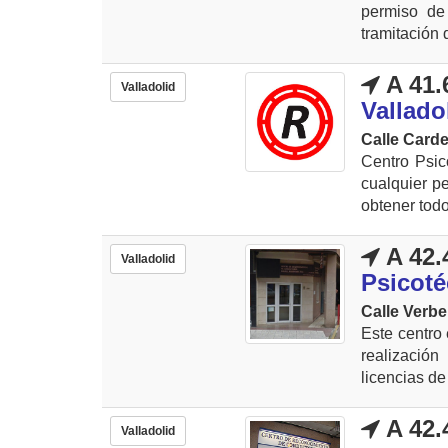
permiso de
tramitación 
A 41.
Valladolid
Vallado
Calle Carde
Centro Psic
cualquier p
obtener todo 
A 42.
Valladolid
Psicoté
Calle Verbe
Este centro
realizació
licencias de
A 42.
Valladolid