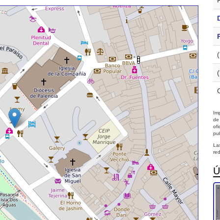
Imp
de
of
pub
La
red
Ú