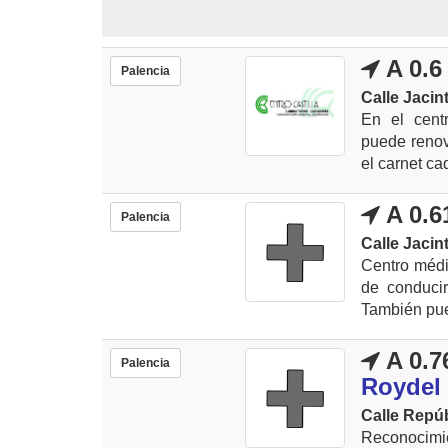
A 0.6
Palencia
Calle Jacin
En el cent
puede renova
el carnet ca
A 0.6
Palencia
Calle Jacin
Centro médi
de conduci
También pued
A 0.7
Palencia
Roydel
Calle Repúb
Reconocimie