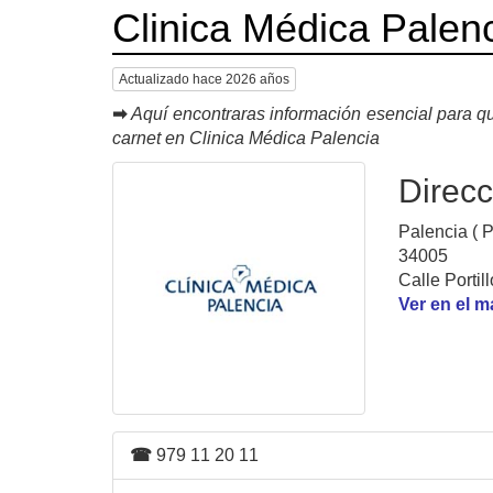
Clinica Médica Palen
Actualizado hace 2026 años
➡
Aquí encontraras información esencial para qu
carnet en Clinica Médica Palencia
Direcc
Palencia ( P
34005
Calle Portil
Ver en el 
☎
979 11 20 11